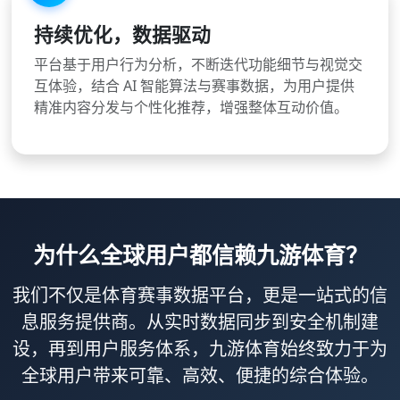
持续优化，数据驱动
平台基于用户行为分析，不断迭代功能细节与视觉交
互体验，结合 AI 智能算法与赛事数据，为用户提供
精准内容分发与个性化推荐，增强整体互动价值。
为什么全球用户都信赖九游体育？
我们不仅是体育赛事数据平台，更是一站式的信
息服务提供商。从实时数据同步到安全机制建
设，再到用户服务体系，九游体育始终致力于为
全球用户带来可靠、高效、便捷的综合体验。