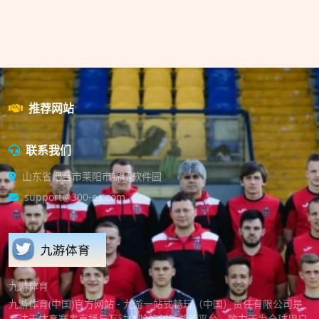
推荐网站
联系我们
山东省烟台市莱阳市锦绣软件园
support@300-es.com
九游体育
九游体育(中国)官方网站 - 九游一站式畅玩（中国）责任有限公司是
专注于体育赛事直播与互动体验的创新游戏平台，致力于为全球用户