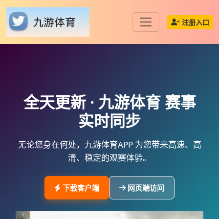
注册入口
全天更新 ·
九游体育
赛事
实时同步
无论您身在何处，
九游体育APP
为您带来高速、高
清、稳定的观赛体验。
下载客户端
网页端访问